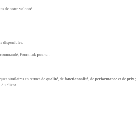
es de notre volonté
ks disponibles.
t commandé, Fournituk pourra :
iques similaires en termes de
qualité
, de
fonctionnalité
, de
performance
et de
prix
 du client.