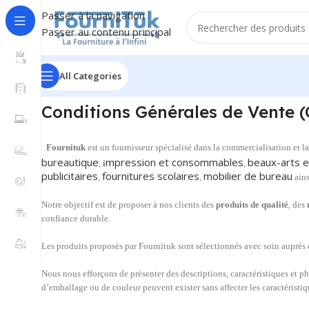
Passer à la navigation
Passer au contenu principal
All Categories
Conditions Générales de Vente 
Fournituk
est un fournisseur spécialisé dans la commercialisation et l
bureautique
mpression et consommables
beaux-arts e
,
i
,
publicitaires
fournitures scolaires
mobilier de bureau
,
,
ains
Notre objectif est de proposer à nos clients des
produits de qualité
, des
confiance durable.
Les produits proposés par Fournituk sont sélectionnés avec soin auprès de
Nous nous efforçons de présenter des descriptions, caractéristiques et ph
d’emballage ou de couleur peuvent exister sans affecter les caractéristiq