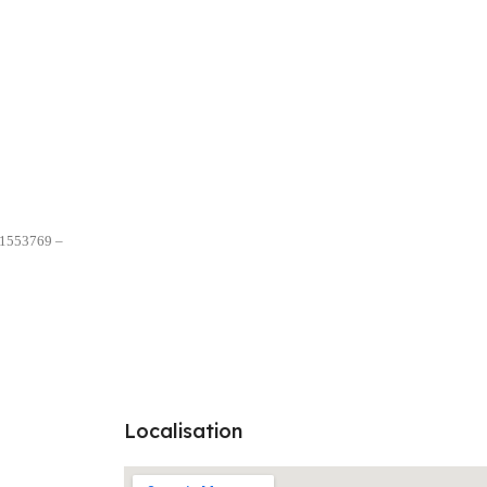
661553769 –
Localisation