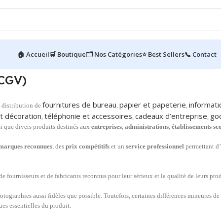
🏠 Accueil
🛒 Boutique
🗂️ Nos Catégories
⭐ Best Sellers
📞 Contact
(CGV)
fournitures de bureau
papier et papeterie
informati
a distribution de
,
,
t décoratio
n
téléphonie et accessoires
cadeaux d’entreprise
go
,
,
,
i que divers produits destinés aux
entreprises
,
administrations
,
établissements sc
marques reconnues
, des
prix compétitifs
et un
service professionnel
permettant d’
 fournisseurs et de fabricants reconnus pour leur sérieux et la qualité de leurs prod
otographies aussi fidèles que possible. Toutefois, certaines différences mineures de
ues essentielles du produit.