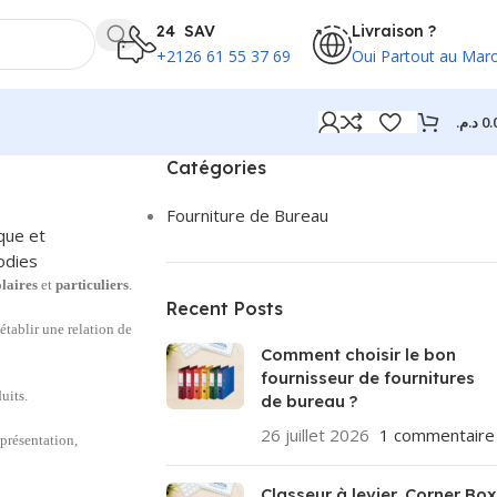
24 SAV
Livraison ?
+2126 61 55 37 69
Oui Partout au Mar
د.م.
0.
Catégories
Fourniture de Bureau
que et
odies
olaires
et
particuliers
.
Recent Posts
établir une relation de
Comment choisir le bon
fournisseur de fournitures
uits.
de bureau ?
26 juillet 2026
1 commentaire
 présentation,
Classeur à levier, Corner Box