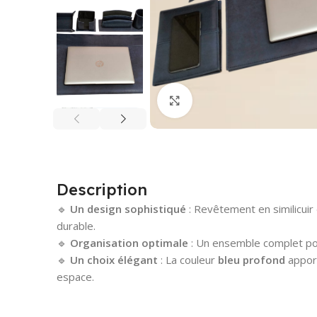
Cliquez pour agrandir
Description
🔹
Un design sophistiqué
: Revêtement en similicuir
durable.
🔹
Organisation optimale
: Un ensemble complet pou
🔹
Un choix élégant
: La couleur
bleu profond
apport
espace.