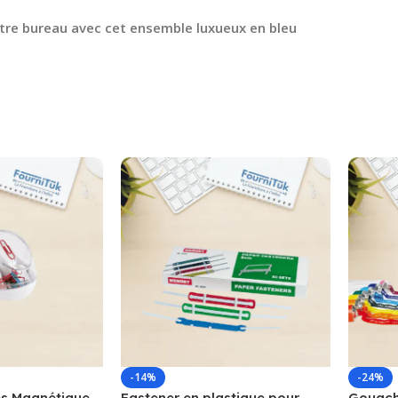
e bureau avec cet ensemble luxueux en bleu
-14%
-24%
s Magnétique
Fastener en plastique pour
Gouache