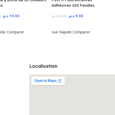
es
Adhésives 100 Feuilles
د.م.
19.00
د.م.
9.00
0
د.م.
12.00
r Au Panier
Ajouter Au Panier
ide
Comparer
Vue Rapide
Comparer
Localisation