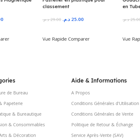
classement
en Tub
00
د.م.
25.00
د.م.
29.00
د.م.
25.0
r
Ajouter Au Panier
Ajoute
arer
Vue Rapide
Comparer
Vue Rap
ories
Aide & Informations
ure de Bureau
A Propos
& Papeterie
Conditions Générales d'Utilisation
tique & Bureautique
Conditions Générales de Vente
sion & Consommables
Politique de Retour & Échange
Arts & Décoration
Service Après-Vente (SAV)