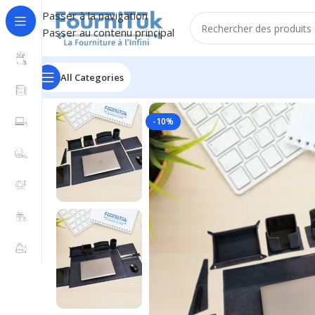
Passer à la navigation
Passer au contenu principal
All Categories
Accueil
/
Fourniture de Bureau
/
Parures & Sous main
/
En
-10%