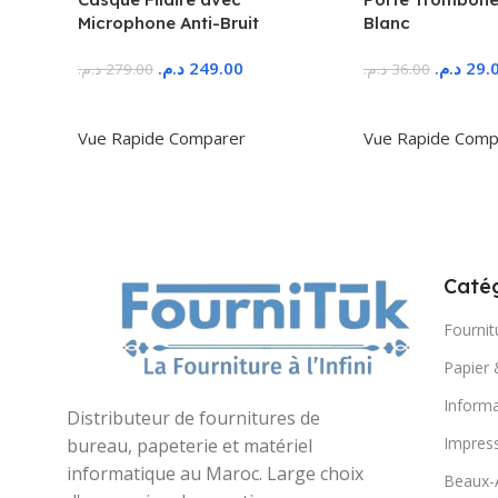
Microphone Anti-Bruit
Blanc
د.م.
249.00
د.م.
29.
د.م.
279.00
د.م.
36.00
Ajouter Au Panier
Ajouter Au Panie
Vue Rapide
Comparer
Vue Rapide
Comp
Catég
Fournit
Papier 
Informa
Distributeur de fournitures de
Impres
bureau, papeterie et matériel
informatique au Maroc. Large choix
Beaux-