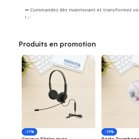
➡
Commandez dès maintenant et transformez votr
!
✅
Produits en promotion
-11%
-19%
Casque Filaire avec
Porte Trombone