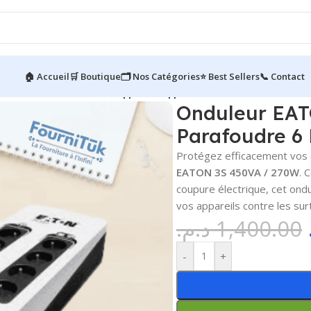
🏠 Accueil
🛒 Boutique
🗂️ Nos Catégories
⭐ Best Sellers
📞 Contact
tion
/
Onduleur EATON 3S || 270W || UPS Parafoudre 6 Prises
Onduleur EATO
Parafoudre 6 
Protégez efficacement vos é
EATON 3S 450VA / 270W
. 
coupure électrique, cet ondu
vos appareils contre les sur
د.م.
1,400.00
-
+