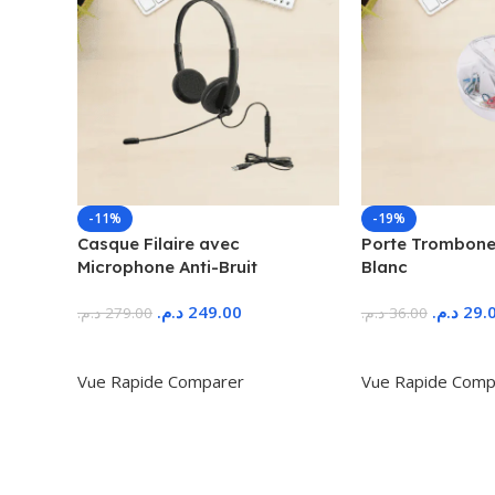
-11%
-19%
Casque Filaire avec
Porte Trombone
Microphone Anti-Bruit
Blanc
د.م.
249.00
د.م.
29.
د.م.
279.00
د.م.
36.00
Ajouter Au Panier
Ajouter Au Panie
Vue Rapide
Comparer
Vue Rapide
Comp