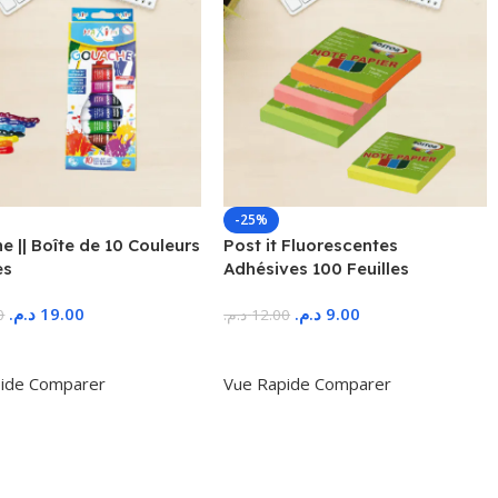
-25%
 || Boîte de 10 Couleurs
Post it Fluorescentes
es
Adhésives 100 Feuilles
د.م.
19.00
د.م.
9.00
0
د.م.
12.00
r Au Panier
Ajouter Au Panier
ide
Comparer
Vue Rapide
Comparer