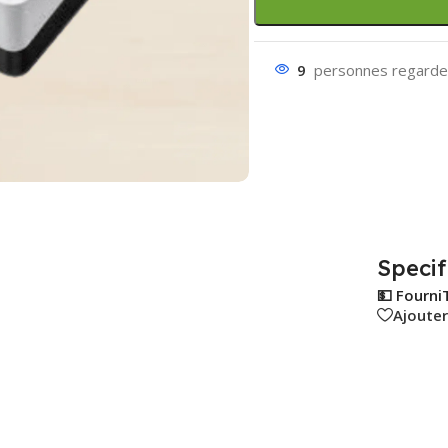
9
personnes regarden
Specif
💵 Fourni
Ajouter