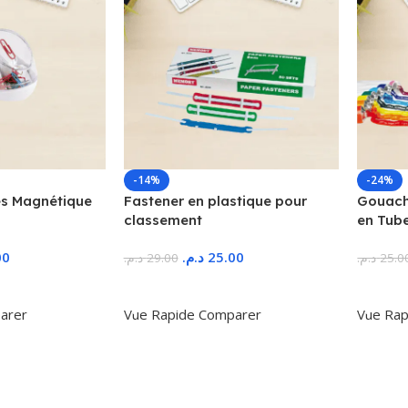
-14%
-24%
s Magnétique
Fastener en plastique pour
Gouache
classement
en Tub
00
د.م.
25.00
د.م.
29.00
د.م.
25.0
r
Ajouter Au Panier
Ajoute
arer
Vue Rapide
Comparer
Vue Rap