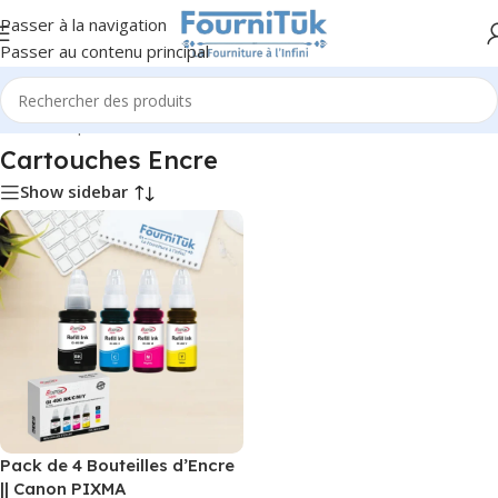
Passer à la navigation
Passer au contenu principal
Accueil
/
Impression & Consommables
/
Cartouches Encre
Cartouches Encre
Show sidebar
Pack de 4 Bouteilles d’Encre
|| Canon PIXMA