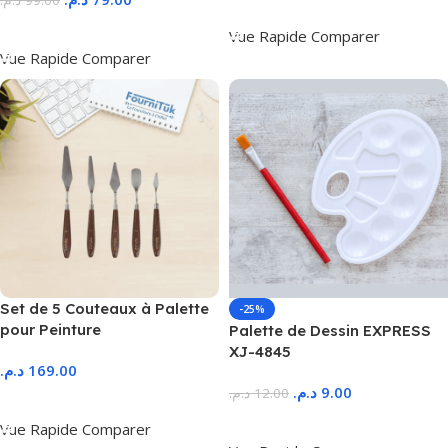
د.م.
99.00
Ajouter Au Panier
Ajouter Au Panier
Vue Rapide
Comparer
Vue Rapide
Comparer
Set de 5 Couteaux à Palette
-25%
pour Peinture
Palette de Dessin EXPRESS
XJ-4845
د.م.
169.00
د.م.
9.00
د.م.
12.00
Ajouter Au Panier
Ajouter Au Panier
Vue Rapide
Comparer