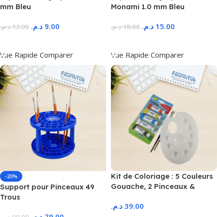
mm Bleu
Monami 1.0 mm Bleu
د.م.
9.00
د.م.
15.00
د.م.
12.00
د.م.
18.00
Ajouter Au Panier
Ajouter Au Panier
Vue Rapide
Comparer
Vue Rapide
Comparer
Kit de Coloriage : 5 Couleurs
-20%
Gouache, 2 Pinceaux &
Support pour Pinceaux 49
Palette
Trous
د.م.
39.00
د.م.
79.00