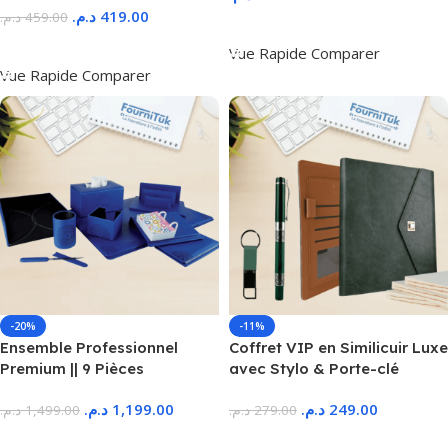
د.م.
419.00
د.م.
459.00
Ajouter Au Panier
Ajouter Au Panier
Vue Rapide
Comparer
Vue Rapide
Comparer
-20%
-11%
Ensemble Professionnel
Coffret VIP en Similicuir Luxe
Premium || 9 Pièces
avec Stylo & Porte-clé
د.م.
1,199.00
د.م.
249.00
د.م.
1,499.00
د.م.
279.00
Ajouter Au Panier
Ajouter Au Panier