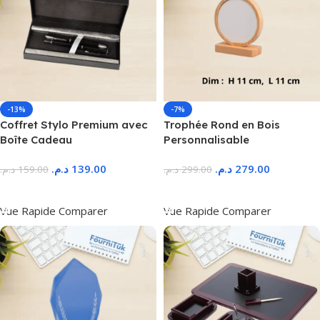
-13%
-7%
Coffret Stylo Premium avec
Trophée Rond en Bois
Boîte Cadeau
Personnalisable
د.م.
139.00
د.م.
279.00
د.م.
159.00
د.م.
299.00
Ajouter Au Panier
Ajouter Au Panier
Vue Rapide
Comparer
Vue Rapide
Comparer