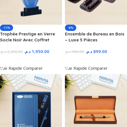
-11%
-8%
Trophée Prestige en Verre
Ensemble de Bureau en Bois
Socle Noir Avec Coffret
– Luxe 5 Pièces
د.م.
1,950.00
د.م.
899.00
د.م.
2,200.00
د.م.
980.00
Ajouter Au Panier
Ajouter Au Panier
Vue Rapide
Comparer
Vue Rapide
Comparer