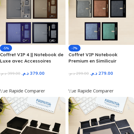
-5%
-7%
Coffret VIP 4 || Notebook de
Coffret VIP Notebook
Luxe avec Accessoires
Premium en Similicuir
د.م.
379.00
د.م.
279.00
د.م.
399.00
د.م.
299.00
Ajouter Au Panier
Ajouter Au Panier
Vue Rapide
Comparer
Vue Rapide
Comparer