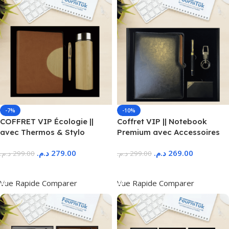
-7%
-10%
COFFRET VIP Écologie ||
Coffret VIP || Notebook
avec Thermos & Stylo
Premium avec Accessoires
د.م.
279.00
د.م.
269.00
د.م.
299.00
د.م.
299.00
Ajouter Au Panier
Ajouter Au Panier
Vue Rapide
Comparer
Vue Rapide
Comparer