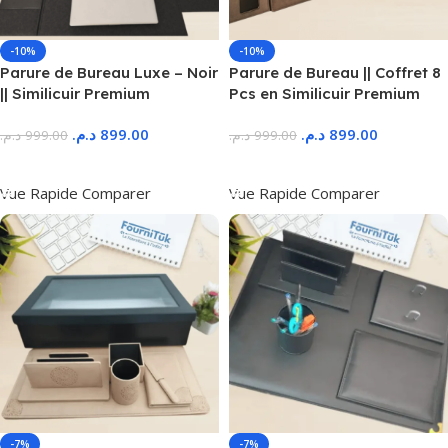
-10%
-10%
Parure de Bureau Luxe – Noir
Parure de Bureau || Coffret 8
|| Similicuir Premium
Pcs en Similicuir Premium
د.م.
899.00
د.م.
899.00
د.م.
999.00
د.م.
999.00
Ajouter Au Panier
Ajouter Au Panier
Vue Rapide
Comparer
Vue Rapide
Comparer
-7%
-7%