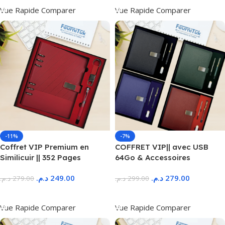
Vue Rapide
Comparer
Vue Rapide
Comparer
-11%
-7%
Coffret VIP Premium en
COFFRET VIP|| avec USB
Similicuir || 352 Pages
64Go & Accessoires
د.م.
249.00
د.م.
279.00
د.م.
279.00
د.م.
299.00
Ajouter Au Panier
Ajouter Au Panier
Vue Rapide
Comparer
Vue Rapide
Comparer