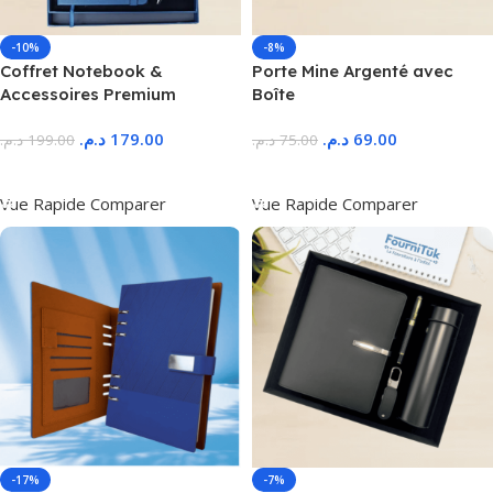
-10%
-8%
Coffret Notebook &
Porte Mine Argenté avec
Accessoires Premium
Boîte
د.م.
179.00
د.م.
69.00
د.م.
199.00
د.م.
75.00
Ajouter Au Panier
Ajouter Au Panier
Vue Rapide
Comparer
Vue Rapide
Comparer
-17%
-7%