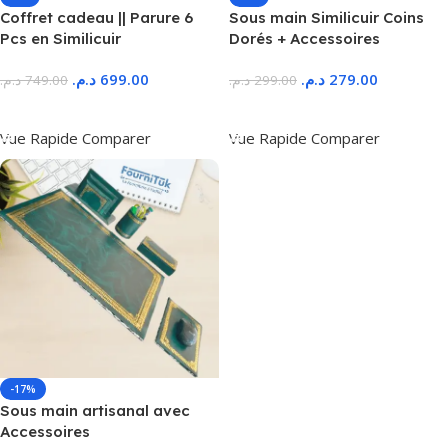
Coffret cadeau || Parure 6
Sous main Similicuir Coins
Pcs en Similicuir
Dorés + Accessoires
د.م.
699.00
د.م.
279.00
د.م.
749.00
د.م.
299.00
Ajouter Au Panier
Ajouter Au Panier
Vue Rapide
Comparer
Vue Rapide
Comparer
-17%
Sous main artisanal avec
Accessoires