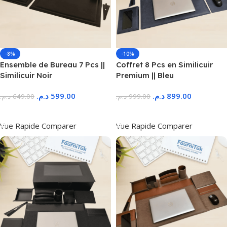
-8%
-10%
Ensemble de Bureau 7 Pcs ||
Coffret 8 Pcs en Similicuir
Similicuir Noir
Premium || Bleu
د.م.
599.00
د.م.
899.00
د.م.
649.00
د.م.
999.00
Ajouter Au Panier
Ajouter Au Panier
Vue Rapide
Comparer
Vue Rapide
Comparer