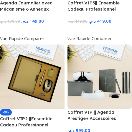
Agenda Journalier avec
Coffret VIP3|| Ensemble
Mécanisme 6 Anneaux
Cadeau Professionnel
Premium
د.م.
149.00
د.م.
419.00
د.م.
179.00
د.م.
449.00
Ajouter Au Panier
Ajouter Au Panier
Vue Rapide
Comparer
Vue Rapide
Comparer
Coffret VIP || Agenda
-9%
Prestige+ Accessoires
Coffret VIP2 ||Ensemble
Premium
Cadeau Professionnel
د.م.
999.00
Premium