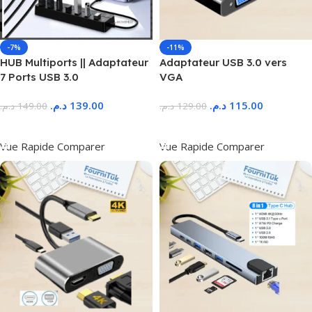
-7%
-11%
HUB Multiports || Adaptateur
Adaptateur USB 3.0 vers
7 Ports USB 3.0
VGA
د.م.
139.00
د.م.
115.00
د.م.
149.00
د.م.
129.00
Ajouter Au Panier
Ajouter Au Panier
Vue Rapide
Comparer
Vue Rapide
Comparer