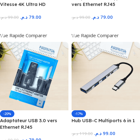
Vitesse 4K Ultra HD
vers Ethernet RJ45
د.م.
79.00
د.م.
79.00
د.م.
99.00
د.م.
99.00
Ajouter Au Panier
Ajouter Au Panier
Vue Rapide
Comparer
Vue Rapide
Comparer
-20%
-17%
Adaptateur USB 3.0 vers
Hub USB-C Multiports 6 in 1
Ethernet RJ45
د.م.
99.00
د.م.
119.00
د.م.
79.00