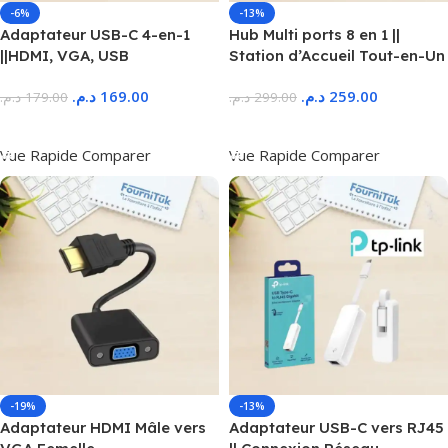
-6%
-13%
Adaptateur USB-C 4-en-1
Hub Multi ports 8 en 1 ||
||HDMI, VGA, USB
Station d’Accueil Tout-en-Un
د.م.
169.00
د.م.
259.00
د.م.
179.00
د.م.
299.00
Ajouter Au Panier
Ajouter Au Panier
Vue Rapide
Comparer
Vue Rapide
Comparer
-19%
-13%
Adaptateur HDMI Mâle vers
Adaptateur USB-C vers RJ45