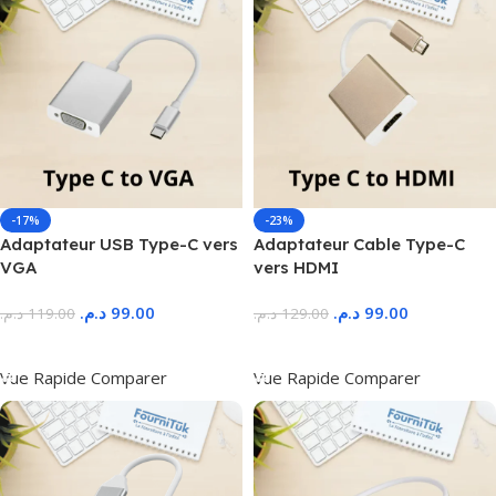
-17%
-23%
Adaptateur USB Type-C vers
Adaptateur Cable Type-C
VGA
vers HDMI
د.م.
99.00
د.م.
99.00
د.م.
119.00
د.م.
129.00
Ajouter Au Panier
Ajouter Au Panier
Vue Rapide
Comparer
Vue Rapide
Comparer