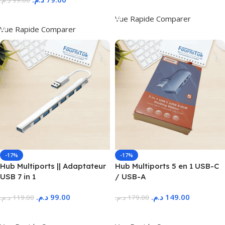
د.م.
99.00
Ajouter Au Panier
Ajouter Au Panier
Vue Rapide
Comparer
Vue Rapide
Comparer
-17%
-17%
Hub Multiports || Adaptateur
Hub Multiports 5 en 1 USB-C
USB 7 in 1
/ USB-A
د.م.
99.00
د.م.
149.00
د.م.
119.00
د.م.
179.00
Ajouter Au Panier
Ajouter Au Panier