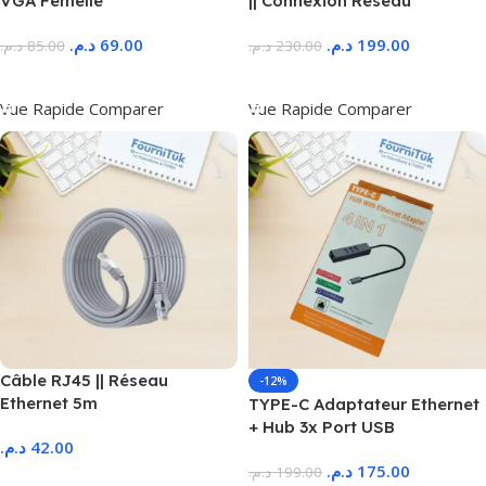
VGA Femelle
|| Connexion Réseau
د.م.
69.00
د.م.
199.00
د.م.
85.00
د.م.
230.00
Ajouter Au Panier
Ajouter Au Panier
Vue Rapide
Comparer
Vue Rapide
Comparer
Câble RJ45 || Réseau
-12%
Ethernet 5m
TYPE-C Adaptateur Ethernet
+ Hub 3x Port USB
د.م.
42.00
د.م.
175.00
د.م.
199.00
Ajouter Au Panier