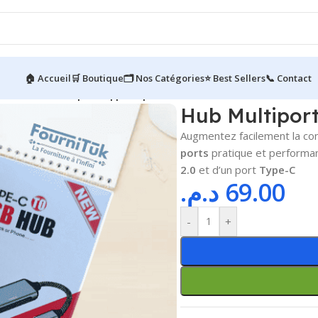
🏠 Accueil
🛒 Boutique
🗂️ Nos Catégories
⭐ Best Sellers
📞 Contact
ivité
/
Hub Multiports || Adaptateur USB 4 Ports
Hub Multiport
Augmentez facilement la con
ports
pratique et performan
2.0
et d’un port
Type-C
د.م.
69.00
-
+