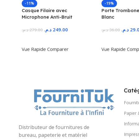
-11%
-19%
Casque Filaire avec
Porte Trombone
Microphone Anti-Bruit
Blanc
د.م.
249.00
د.م.
29.
د.م.
279.00
د.م.
36.00
Ajouter Au Panier
Ajouter Au Panie
Vue Rapide
Comparer
Vue Rapide
Comp
Catég
Fournit
Papier 
Informa
Distributeur de fournitures de
Impres
bureau, papeterie et matériel