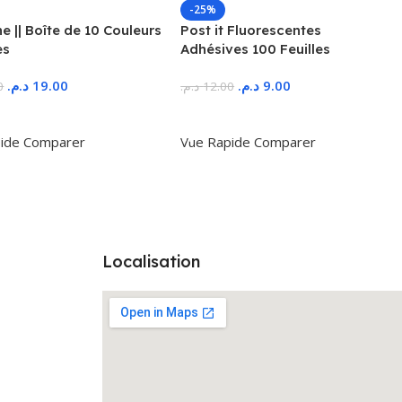
-25%
 || Boîte de 10 Couleurs
Post it Fluorescentes
es
Adhésives 100 Feuilles
د.م.
19.00
د.م.
9.00
0
د.م.
12.00
r Au Panier
Ajouter Au Panier
ide
Comparer
Vue Rapide
Comparer
Localisation