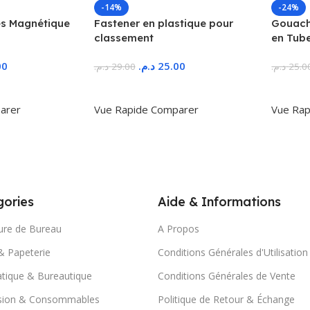
-14%
-24%
s Magnétique
Fastener en plastique pour
Gouache
classement
en Tub
00
د.م.
25.00
د.م.
29.00
د.م.
25.0
r
Ajouter Au Panier
Ajoute
arer
Vue Rapide
Comparer
Vue Rap
ories
Aide & Informations
ure de Bureau
A Propos
& Papeterie
Conditions Générales d'Utilisation
tique & Bureautique
Conditions Générales de Vente
sion & Consommables
Politique de Retour & Échange