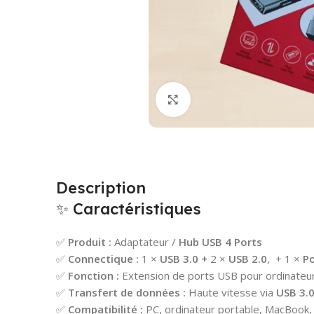
Cliquez pour agrandir
Description
✨ Caractéristiques
✅
Produit :
Adaptateur /
Hub USB 4 Ports
✅
Connectique :
1 ×
USB 3.0 +
2 ×
USB 2.0
, + 1 ×
Po
✅
Fonction :
Extension de ports USB pour ordinateur
✅
Transfert de données :
Haute vitesse via
USB 3.
✅
Compatibilité :
PC, ordinateur portable, MacBook,