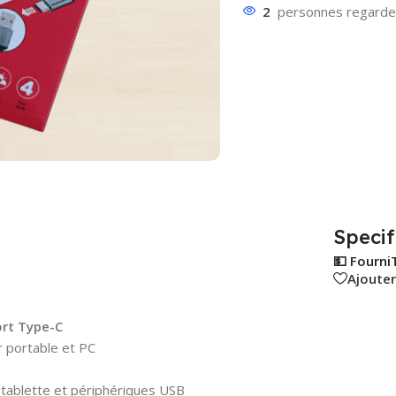
2
personnes regarden
Specif
💵 Fourni
Ajouter
rt Type-C
 portable et PC
0
 tablette et périphériques USB