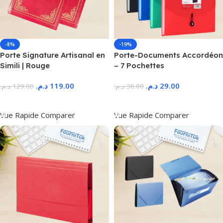
-8%
-19%
Porte Signature Artisanal en
Porte-Documents Accordéon
Simili | Rouge
– 7 Pochettes
د.م.
119.00
د.م.
29.00
د.م.
129.00
د.م.
36.00
Ajouter Au Panier
Ajouter Au Panier
Vue Rapide
Comparer
Vue Rapide
Comparer