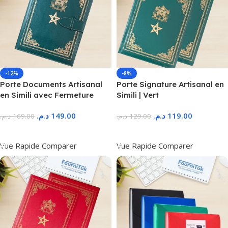
-12%
-8%
Porte Documents Artisanal
Porte Signature Artisanal en
en Simili avec Fermeture
Simili | Vert
د.م.
149.00
د.م.
119.00
د.م.
169.00
د.م.
129.00
Ajouter Au Panier
Ajouter Au Panier
Vue Rapide
Comparer
Vue Rapide
Comparer