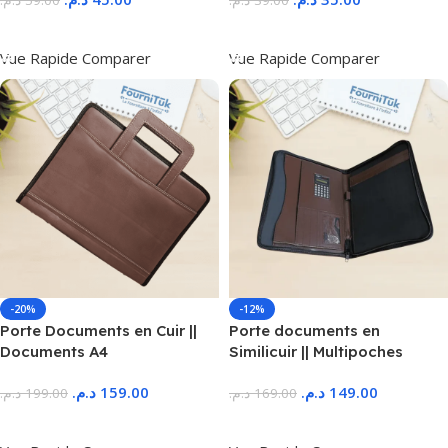
د.م.
59.00
د.م.
39.00
Ajouter Au Panier
Ajouter Au Panier
Vue Rapide
Comparer
Vue Rapide
Comparer
-20%
-12%
Porte Documents en Cuir ||
Porte documents en
Documents A4
Similicuir || Multipoches
د.م.
159.00
د.م.
149.00
د.م.
199.00
د.م.
169.00
Ajouter Au Panier
Ajouter Au Panier