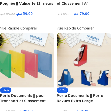
Poignée || Valisette 12 trieurs
et Classement A4
د.م.
59.00
د.م.
79.00
د.م.
69.00
د.م.
85.00
Ajouter Au Panier
Ajouter Au Panier
Vue Rapide
Comparer
Vue Rapide
Comparer
-24%
-10%
Porte Documents || pour
Porte Documents || Porte
Transport et Classement
Revues Extra Large
د.م.
45.00
د.م.
35.00