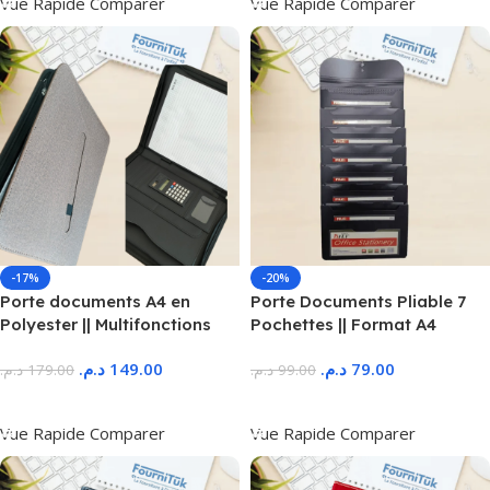
Vue Rapide
Comparer
Vue Rapide
Comparer
-17%
-20%
Porte documents A4 en
Porte Documents Pliable 7
Polyester || Multifonctions
Pochettes || Format A4
د.م.
149.00
د.م.
79.00
د.م.
179.00
د.م.
99.00
Ajouter Au Panier
Ajouter Au Panier
Vue Rapide
Comparer
Vue Rapide
Comparer