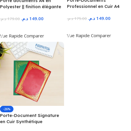
Porte-Documents
Porte documents A4 en
Professionnel en Cuir A4
Polyester || finition élégante
د.م.
149.00
د.م.
149.00
د.م.
175.00
د.م.
179.00
Ajouter Au Panier
Ajouter Au Panier
Vue Rapide
Comparer
Vue Rapide
Comparer
-26%
Porte-Document Signature
en Cuir Synthétique