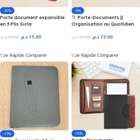
-21%
-8%
Porte document expansible
📁 Porte-Documents ||
en 3 Plis Sicla
Organisation au Quotidien
د.م.
15.00
د.م.
73.00
د.م.
19.00
د.م.
79.00
Ajouter Au Panier
Ajouter Au Panier
Vue Rapide
Comparer
Vue Rapide
Comparer
-15%
-17%