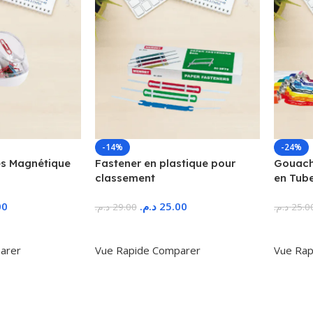
-14%
-24%
s Magnétique
Fastener en plastique pour
Gouache
classement
en Tub
00
د.م.
25.00
د.م.
29.00
د.م.
25.0
r
Ajouter Au Panier
Ajoute
arer
Vue Rapide
Comparer
Vue Rap