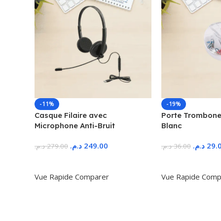
-11%
-19%
Casque Filaire avec
Porte Trombone
Microphone Anti-Bruit
Blanc
د.م.
249.00
د.م.
29.
د.م.
279.00
د.م.
36.00
Ajouter Au Panier
Ajouter Au Panie
Vue Rapide
Comparer
Vue Rapide
Comp