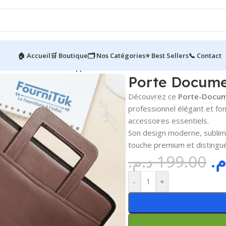
🏠 Accueil
🛒 Boutique
🗂️ Nos Catégories
⭐ Best Sellers
📞 Contact
e Documents en Cuir || Documents A4
Porte Docume
Découvrez ce
Porte-Docum
professionnel élégant et fon
accessoires essentiels.
Son design moderne, subli
touche premium et distingu
.م
د.م.
199.00
-
+