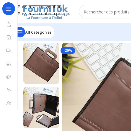
Passer à la navigation
Passer au contenu principal
All Categories
Accueil
/
Fourniture de Bureau
/
Porte Documents
/
Port
-20%