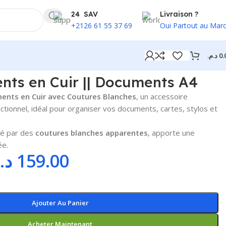
24 SAV
Livraison ?
+2126 61 55 37 69
Oui Partout au Mar
د.م.
0.
nts en Cuir || Documents A4
ents en Cuir avec Coutures Blanches
, un accessoire
ctionnel, idéal pour organiser vos documents, cartes, stylos et
mé par des
coutures blanches apparentes
, apporte une
ée.
د.
159.00
Ajouter Au Panier
Acheter Maintenant