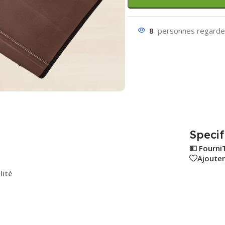
8
personnes regarden
Specif
💵 Fourni
Ajouter
lité