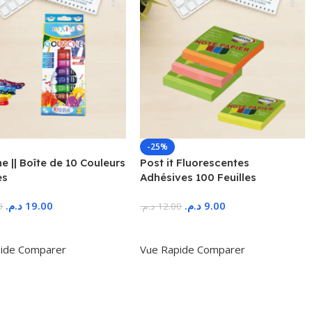
-25%
 || Boîte de 10 Couleurs
Post it Fluorescentes
es
Adhésives 100 Feuilles
د.م.
19.00
د.م.
9.00
0
د.م.
12.00
r Au Panier
Ajouter Au Panier
ide
Comparer
Vue Rapide
Comparer