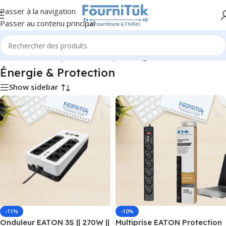
Passer à la navigation
Passer au contenu principal
Accueil
/
Informatique & Bureautique
/
Énergie & Protection
Énergie & Protection
Show sidebar
-11%
-10%
Onduleur EATON 3S || 270W ||
Multiprise EATON Protection