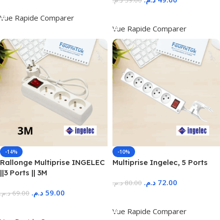
د.م.
59.00
Ajouter Au Panier
Ajouter Au Panier
Vue Rapide
Comparer
Vue Rapide
Comparer
-14%
-10%
Rallonge Multiprise INGELEC
Multiprise Ingelec, 5 Ports
||3 Ports || 3M
د.م.
72.00
د.م.
80.00
د.م.
59.00
د.م.
69.00
Ajouter Au Panier
Ajouter Au Panier
Vue Rapide
Comparer