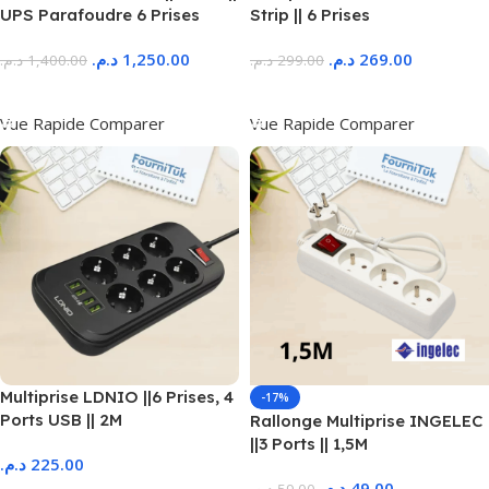
UPS Parafoudre 6 Prises
Strip || 6 Prises
د.م.
1,250.00
د.م.
269.00
د.م.
1,400.00
د.م.
299.00
Ajouter Au Panier
Ajouter Au Panier
Vue Rapide
Comparer
Vue Rapide
Comparer
Multiprise LDNIO ||6 Prises, 4
-17%
Ports USB || 2M
Rallonge Multiprise INGELEC
||3 Ports || 1,5M
د.م.
225.00
د.م.
49.00