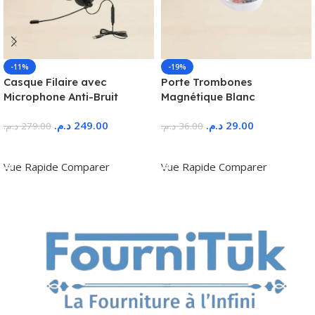
-11%
-19%
Casque Filaire avec
Porte Trombones
Microphone Anti-Bruit
Magnétique Blanc
د.م.
249.00
د.م.
29.00
د.م.
279.00
د.م.
36.00
Ajouter Au Panier
Ajouter Au Panier
Vue Rapide
Comparer
Vue Rapide
Comparer