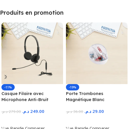
Produits en promotion
-11%
-19%
Casque Filaire avec
Porte Trombones
Microphone Anti-Bruit
Magnétique Blanc
د.م.
249.00
د.م.
29.00
د.م.
279.00
د.م.
36.00
Ajouter Au Panier
Ajouter Au Panier
Vue Rapide
Comparer
Vue Rapide
Comparer