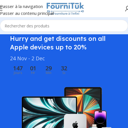
Passer à la navigation
Passer au contenu principal
Hurry and get discounts on all
Apple devices up to 20%
24 Nov - 2 Dec
147
01
29
32
Jours
Hr
Min
Sc