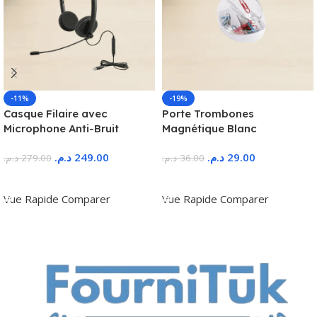
-11%
-19%
Casque Filaire avec
Porte Trombones
Microphone Anti-Bruit
Magnétique Blanc
د.م.
249.00
د.م.
29.00
د.م.
279.00
د.م.
36.00
Ajouter Au Panier
Ajouter Au Panier
Vue Rapide
Comparer
Vue Rapide
Comparer