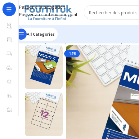
Passer à la navigation
Passer au contenu principal
All Categories
Accueil
/
Papier & Papeterie
/
Enveloppes & Étiquettes
/
-14%