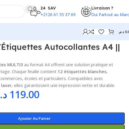
24 SAV
Livraison ?
+2126 61 55 37 69
Oui Partout au Mar
د.م.
0.
’Étiquettes Autocollantes A4 ||
ntes MULTI3
au format A4 offrent une solution pratique et
etage. Chaque feuille contient
12 étiquettes blanches
,
 commerces, écoles et particuliers. Compatibles avec
 laser
, elles garantissent une impression nette et durable.
د.
119.00
Ajouter Au Panier