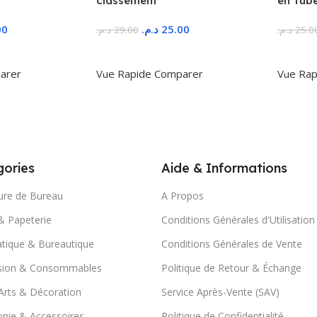
classement
en Tub
00
د.م.
25.00
د.م.
29.00
د.م.
25.0
r
Ajouter Au Panier
Ajoute
arer
Vue Rapide
Comparer
Vue Rap
ories
Aide & Informations
ure de Bureau
A Propos
& Papeterie
Conditions Générales d'Utilisation
tique & Bureautique
Conditions Générales de Vente
sion & Consommables
Politique de Retour & Échange
Arts & Décoration
Service Après-Vente (SAV)
nie & Accessoires
Politique de Confidentialité