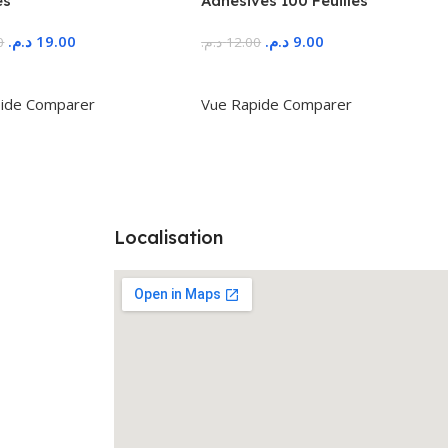
es
Adhésives 100 Feuilles
د.م.
19.00
د.م.
9.00
0
د.م.
12.00
r Au Panier
Ajouter Au Panier
ide
Comparer
Vue Rapide
Comparer
Localisation