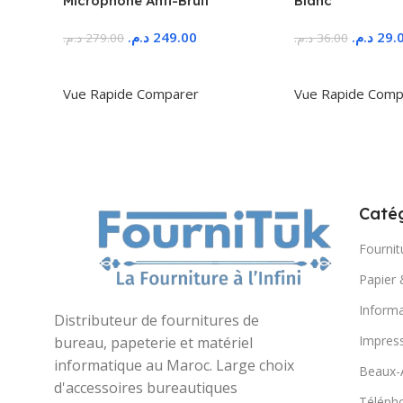
Microphone Anti-Bruit
Blanc
د.م.
249.00
د.م.
29.
د.م.
279.00
د.م.
36.00
Ajouter Au Panier
Ajouter Au Panie
Vue Rapide
Comparer
Vue Rapide
Comp
Catég
Fournit
Papier 
Informa
Distributeur de fournitures de
Impres
bureau, papeterie et matériel
informatique au Maroc. Large choix
Beaux-
d'accessoires bureautiques
Télépho