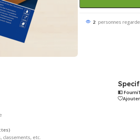
2
personnes regarden
Specif
💵 Fourni
Ajouter
e
ttes)
s, classements, etc.