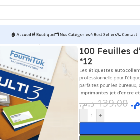
🏠 Accueil
🛒 Boutique
🗂️ Nos Catégories
⭐ Best Sellers
📞 Contact
100 Feuilles d’Étiquettes Autocollantes A4 || *12
100 Feuilles d
*12
Les
étiquettes autocolla
professionnelle pour l’étiqu
parfaites pour les bureaux,
imprimantes jet d’encre et
.م
د.م.
139.00
-
+