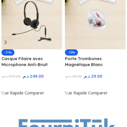
-11%
-19%
Casque Filaire avec
Porte Trombones
Microphone Anti-Bruit
Magnétique Blanc
د.م.
249.00
د.م.
29.00
د.م.
279.00
د.م.
36.00
Ajouter Au Panier
Ajouter Au Panier
Vue Rapide
Comparer
Vue Rapide
Comparer