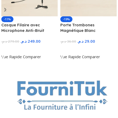
-11%
-19%
Casque Filaire avec
Porte Trombones
Microphone Anti-Bruit
Magnétique Blanc
د.م.
249.00
د.م.
29.00
د.م.
279.00
د.م.
36.00
Ajouter Au Panier
Ajouter Au Panier
Vue Rapide
Comparer
Vue Rapide
Comparer