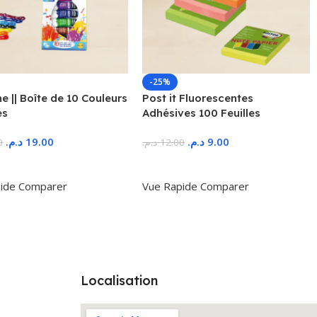
-25%
 || Boîte de 10 Couleurs
Post it Fluorescentes
es
Adhésives 100 Feuilles
د.م.
19.00
د.م.
9.00
0
د.م.
12.00
r Au Panier
Ajouter Au Panier
ide
Comparer
Vue Rapide
Comparer
Localisation