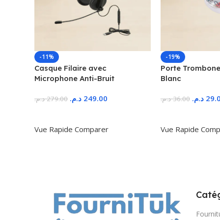
-11%
-19%
Casque Filaire avec
Porte Trombone
Microphone Anti-Bruit
Blanc
د.م.
249.00
د.م.
29.
د.م.
279.00
د.م.
36.00
Ajouter Au Panier
Ajouter Au Panie
Vue Rapide
Comparer
Vue Rapide
Comp
Catég
Fournit