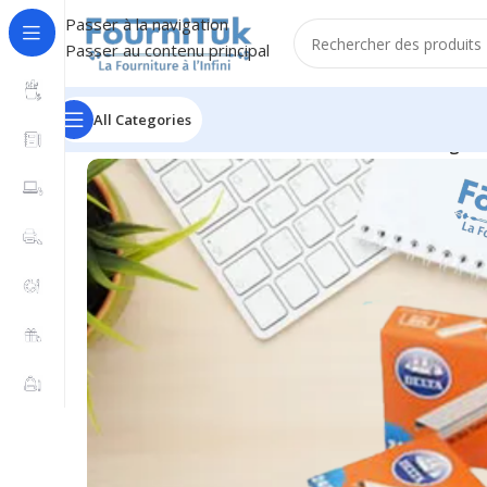
Passer à la navigation
Passer au contenu principal
All Categories
Accueil
/
Fourniture de Bureau
/
Petite Fourniture
/
Agraf