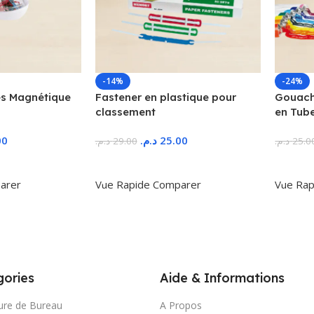
-14%
-24%
s Magnétique
Fastener en plastique pour
Gouache
classement
en Tub
00
د.م.
25.00
د.م.
29.00
د.م.
25.0
r
Ajouter Au Panier
Ajoute
arer
Vue Rapide
Comparer
Vue Rap
ories
Aide & Informations
ure de Bureau
A Propos