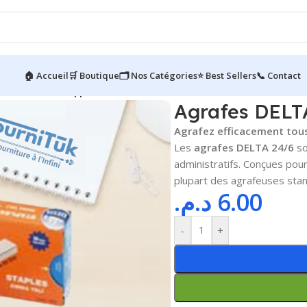
🏠 Accueil
🛒 Boutique
🗂️ Nos Catégories
⭐ Best Sellers
📞 Contact
es DELTA 24/6 || Boîte de 1000 unités
Agrafes DELTA
Agrafez efficacement tou
Les
agrafes DELTA 24/6
so
administratifs. Conçues pour
plupart des agrafeuses stand
د.م.
6.00
-
+