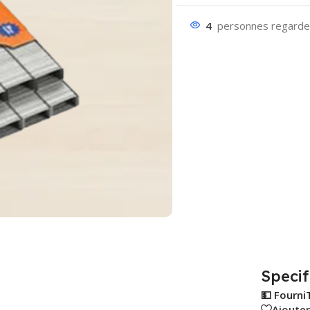
4
personnes regarden
Specif
💵 Fourni
Ajouter