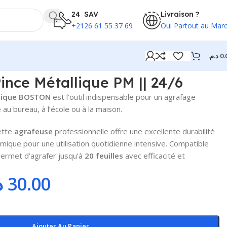
24 SAV
Livraison ?
+2126 61 55 37 69
Oui Partout au Mar
د.م.
0.
ince Métallique PM || 24/6
llique BOSTON
est l’outil indispensable pour un agrafage
 au bureau, à l’école ou à la maison.
ette
agrafeuse
professionnelle offre une excellente durabilité
mique pour une utilisation quotidienne intensive. Compatible
 permet d’agrafer jusqu’à
20 feuilles
avec efficacité et
.
30.00
Ajouter Au Panier