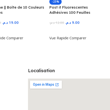
-25%
 || Boîte de 10 Couleurs
Post it Fluorescentes
es
Adhésives 100 Feuilles
د.م.
19.00
د.م.
9.00
0
د.م.
12.00
r Au Panier
Ajouter Au Panier
ide
Comparer
Vue Rapide
Comparer
Localisation