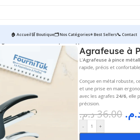
🏠 Accueil
🛒 Boutique
🗂️ Nos Catégories
⭐ Best Sellers
📞 Contact
Agrafeuse à Pince Métallique PM || 24/6
Agrafeuse à P
L’
Agrafeuse à pince méta
rapide, précis et confortable
Conçue en métal robuste, c
et une prise en main ergono
avec les agrafes
24/6
, elle
précision.
د.م
د.م.
36.00
-
+