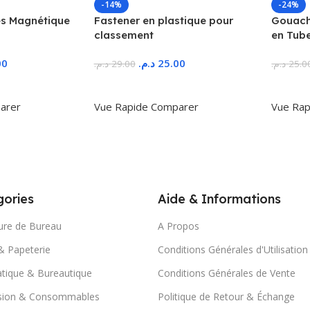
-14%
-24%
s Magnétique
Fastener en plastique pour
Gouache
classement
en Tub
00
د.م.
25.00
د.م.
29.00
د.م.
25.0
r
Ajouter Au Panier
Ajoute
arer
Vue Rapide
Comparer
Vue Rap
ories
Aide & Informations
ure de Bureau
A Propos
& Papeterie
Conditions Générales d'Utilisation
tique & Bureautique
Conditions Générales de Vente
sion & Consommables
Politique de Retour & Échange