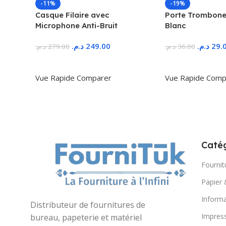
-11%
-19%
Casque Filaire avec
Porte Trombone
Microphone Anti-Bruit
Blanc
د.م.
249.00
د.م.
29.
د.م.
279.00
د.م.
36.00
Ajouter Au Panier
Ajouter Au Panie
Vue Rapide
Comparer
Vue Rapide
Comp
Catég
Fournit
Papier 
Informa
Distributeur de fournitures de
Impres
bureau, papeterie et matériel