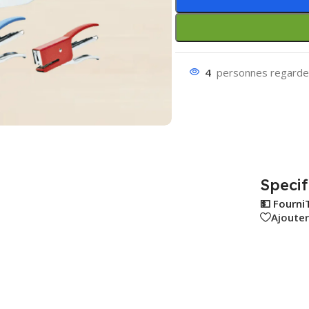
4
personnes regarden
Specif
💵 Fourni
Ajouter