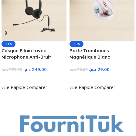
-11%
-19%
Casque Filaire avec
Porte Trombones
Microphone Anti-Bruit
Magnétique Blanc
د.م.
249.00
د.م.
29.00
د.م.
279.00
د.م.
36.00
Ajouter Au Panier
Ajouter Au Panier
Vue Rapide
Comparer
Vue Rapide
Comparer