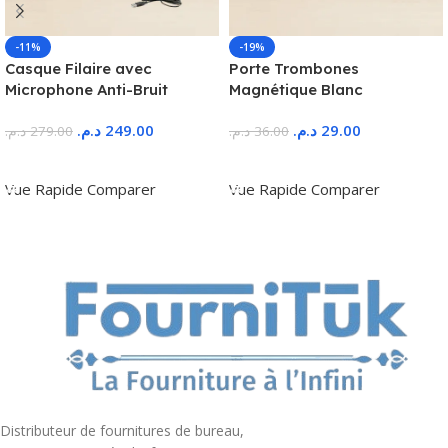
-11%
-19%
Casque Filaire avec
Porte Trombones
Microphone Anti-Bruit
Magnétique Blanc
د.م.
249.00
د.م.
29.00
د.م.
279.00
د.م.
36.00
Ajouter Au Panier
Ajouter Au Panier
Vue Rapide
Comparer
Vue Rapide
Comparer
Distributeur de fournitures de bureau,