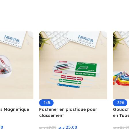
-14%
-24%
s Magnétique
Fastener en plastique pour
Gouache
classement
en Tub
00
د.م.
25.00
د.م.
29.00
د.م.
25.0