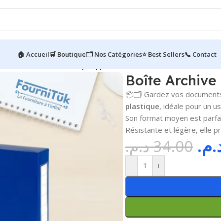
🏠 Accueil
🛒 Boutique
🗂️ Nos Catégories
⭐ Best Sellers
📞 Contact
nt
/
Boîte Archive Plastique || Petit Format
Boîte Archive 
📦🗂️ Gardez vos document
plastique
, idéale pour un u
Son format moyen est parfai
Résistante et légère, elle p
د.م
د.م.
34.00
-
+