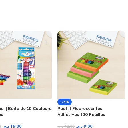
-25%
 || Boîte de 10 Couleurs
Post it Fluorescentes
es
Adhésives 100 Feuilles
د.م.
19.00
د.م.
9.00
0
د.م.
12.00