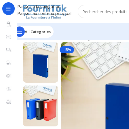
Passer à la navigation
Passer au contenu principal
All Categories
Accueil
/
Fourniture de Bureau
/
Rangement & Classeme
-15%