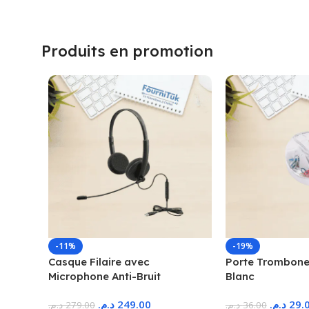
Produits en promotion
-11%
-19%
Casque Filaire avec
Porte Trombone
Microphone Anti-Bruit
Blanc
د.م.
249.00
د.م.
29.
د.م.
279.00
د.م.
36.00