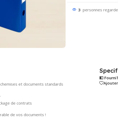
3
personnes regarden
Specif
💵 Fourni
Ajouter
s, chemises et documents standards
r
ockage de contrats
urable de vos documents !