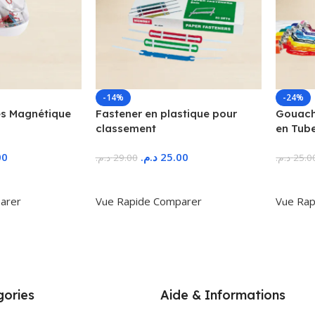
-14%
-24%
s Magnétique
Fastener en plastique pour
Gouache
classement
en Tub
00
د.م.
25.00
د.م.
29.00
د.م.
25.0
r
Ajouter Au Panier
Ajoute
arer
Vue Rapide
Comparer
Vue Rap
ories
Aide & Informations