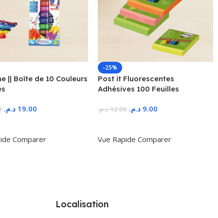
-25%
 || Boîte de 10 Couleurs
Post it Fluorescentes
es
Adhésives 100 Feuilles
د.م.
19.00
د.م.
9.00
0
د.م.
12.00
r Au Panier
Ajouter Au Panier
ide
Comparer
Vue Rapide
Comparer
Localisation