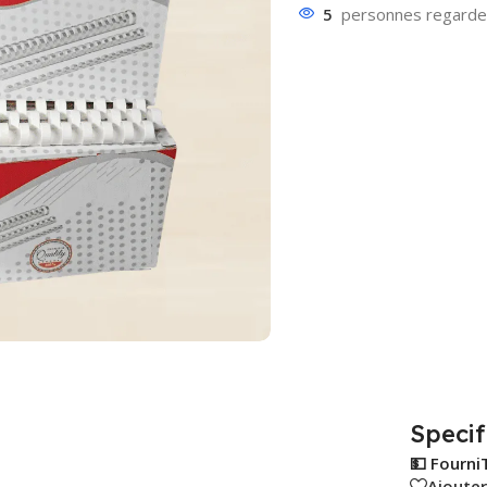
5
personnes regarden
Specif
💵 Fourni
Ajouter