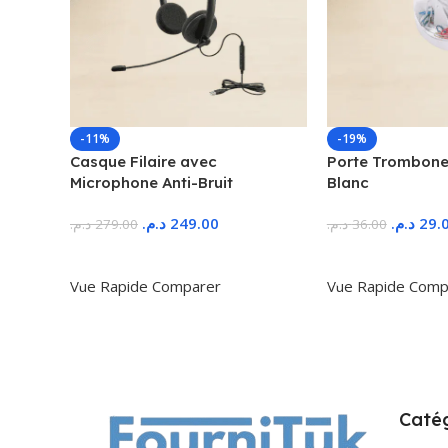
-11%
-19%
Casque Filaire avec
Porte Trombone
Microphone Anti-Bruit
Blanc
د.م.
249.00
د.م.
29.
د.م.
279.00
د.م.
36.00
Ajouter Au Panier
Ajouter Au Panie
Vue Rapide
Comparer
Vue Rapide
Comp
Catég