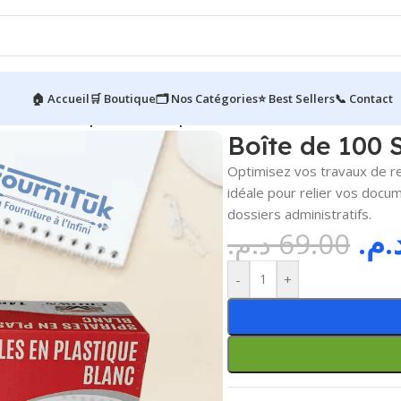
🏠 Accueil
🛒 Boutique
🗂️ Nos Catégories
⭐ Best Sellers
📞 Contact
Boîte de 100 Spirales Plastiques N8
Boîte de 100 
Optimisez vos travaux de re
idéale pour relier vos docu
dossiers administratifs.
د.م
د.م.
69.00
-
+