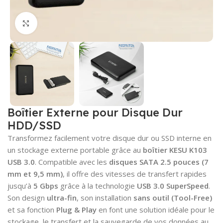
Cliquez pour agrandir
Boîtier Externe pour Disque Dur
HDD/SSD
Transformez facilement votre disque dur ou SSD interne en
un stockage externe portable grâce au
boîtier KESU K103
USB 3.0
. Compatible avec les
disques SATA 2.5 pouces (7
mm et 9,5 mm)
, il offre des vitesses de transfert rapides
jusqu’à
5 Gbps
grâce à la technologie
USB 3.0 SuperSpeed
.
Son design
ultra-fin
, son installation
sans outil (Tool-Free)
et sa fonction
Plug & Play
en font une solution idéale pour le
stockage, le transfert et la sauvegarde de vos données au