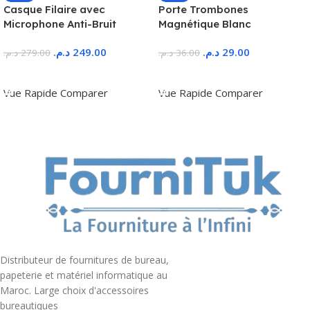
Casque Filaire avec
Porte Trombones
Microphone Anti-Bruit
Magnétique Blanc
د.م.
249.00
د.م.
29.00
د.م.
279.00
د.م.
36.00
Ajouter Au Panier
Ajouter Au Panier
Vue Rapide
Comparer
Vue Rapide
Comparer
Distributeur de fournitures de bureau,
papeterie et matériel informatique au
Maroc. Large choix d'accessoires
bureautiques