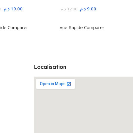
د.م.
19.00
د.م.
9.00
0
د.م.
12.00
r Au Panier
Ajouter Au Panier
ide
Comparer
Vue Rapide
Comparer
Localisation