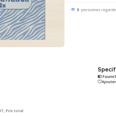
5
personnes regarden
Specif
:
💵 Fourni
Ajouter
T, Prix total