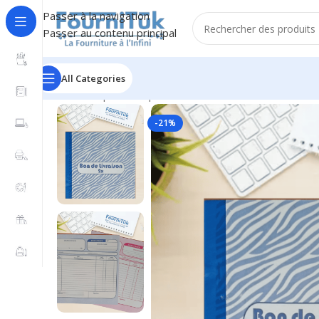
Passer à la navigation
Passer au contenu principal
All Categories
Accueil
/
Papier & Papeterie
/
Carnet & Bloc Note
/
Bon d
-21%