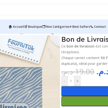
🏠 Accueil
🛒 Boutique
🗂️ Nos Catégories
⭐ Best Sellers
📞 Contact
e Livraison || Carnet 50×2 Pages
Bon de Livrai
Ce
bon de livraison
est con
réceptions.
Chaque carnet contient
50 f
duplicata), idéal pour garder
د.م
د.م.
19.00
-
+