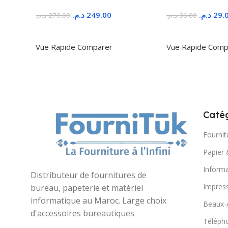
د.م.
249.00
د.م.
29.
د.م.
279.00
د.م.
36.00
Ajouter Au Panier
Ajouter Au Panie
Vue Rapide
Comparer
Vue Rapide
Comp
Catég
Fournit
Papier 
Informa
Distributeur de fournitures de
Impres
bureau, papeterie et matériel
informatique au Maroc. Large choix
Beaux-
d'accessoires bureautiques
Télépho