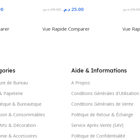
00
د.م.
25.00
د.م.
29.00
د.م.
25.0
r
Ajouter Au Panier
Ajoute
arer
Vue Rapide
Comparer
Vue Rap
ories
Aide & Informations
ure de Bureau
A Propos
& Papeterie
Conditions Générales d'Utilisation
tique & Bureautique
Conditions Générales de Vente
sion & Consommables
Politique de Retour & Échange
Arts & Décoration
Service Après-Vente (SAV)
nie & Accessoires
Politique de Confidentialité