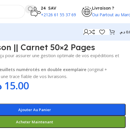
24 SAV
Livraison ?
+2126 61 55 37 69
Oui Partout au Mar
د.م.
0.
son || Carnet 50×2 Pages
çu pour assurer une gestion optimale de vos expéditions et
euillets numérotés en double exemplaire
(original +
 une trace fiable de vos livraisons.
.
15.00
Ajouter Au Panier
Acheter Maintenant