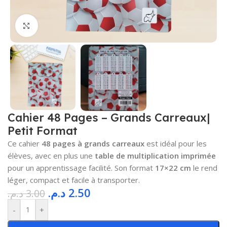
Cliquez pour agrandir
Cahier 48 Pages – Grands Carreaux|
Petit Format
Ce cahier
48 pages à grands carreaux
est idéal pour les
élèves, avec en plus une
table de multiplication imprimée
pour un apprentissage facilité. Son format
17×22 cm
le rend
léger, compact et facile à transporter.
د.م.
2.50
د.م.
3.00
-
+