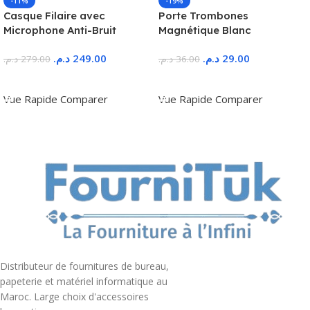
-11%
-19%
Casque Filaire avec
Porte Trombones
Microphone Anti-Bruit
Magnétique Blanc
د.م.
249.00
د.م.
29.00
د.م.
279.00
د.م.
36.00
Ajouter Au Panier
Ajouter Au Panier
Vue Rapide
Comparer
Vue Rapide
Comparer
Distributeur de fournitures de bureau,
papeterie et matériel informatique au
Maroc. Large choix d'accessoires