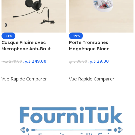
-11%
-19%
Casque Filaire avec
Porte Trombones
Microphone Anti-Bruit
Magnétique Blanc
د.م.
249.00
د.م.
29.00
د.م.
279.00
د.م.
36.00
Ajouter Au Panier
Ajouter Au Panier
Vue Rapide
Comparer
Vue Rapide
Comparer