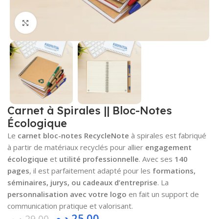
Cliquez pour agrandir
Carnet à Spirales || Bloc-Notes
Écologique
Le
carnet bloc-notes RecycleNote
à spirales est fabriqué
à partir de matériaux recyclés pour allier
engagement
écologique
et
utilité professionnelle
. Avec ses
140
pages
, il est parfaitement adapté pour les
formations,
séminaires, jurys, ou cadeaux d’entreprise
. La
personnalisation avec votre logo
en fait un support de
communication pratique et valorisant.
د.م.
25.00
د.م.
29.00