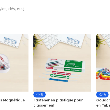
os, clés, etc.)
-14%
-24%
s Magnétique
Fastener en plastique pour
Gouache
classement
en Tub