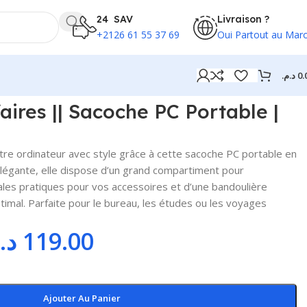
24 SAV
Livraison ?
+2126 61 55 37 69
Oui Partout au Mar
د.م.
0.
aires || Sacoche PC Portable |
re ordinateur avec style grâce à cette sacoche PC portable en
 élégante, elle dispose d’un grand compartiment pour
ales pratiques pour vos accessoires et d’une bandoulière
timal. Parfaite pour le bureau, les études ou les voyages
د.
119.00
Ajouter Au Panier