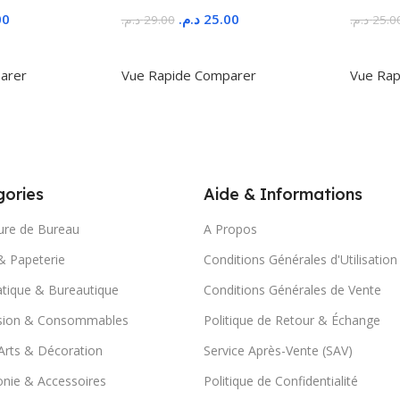
00
د.م.
25.00
د.م.
29.00
د.م.
25.0
r
Ajouter Au Panier
Ajoute
arer
Vue Rapide
Comparer
Vue Rap
ories
Aide & Informations
ure de Bureau
A Propos
& Papeterie
Conditions Générales d'Utilisation
tique & Bureautique
Conditions Générales de Vente
sion & Consommables
Politique de Retour & Échange
Arts & Décoration
Service Après-Vente (SAV)
nie & Accessoires
Politique de Confidentialité