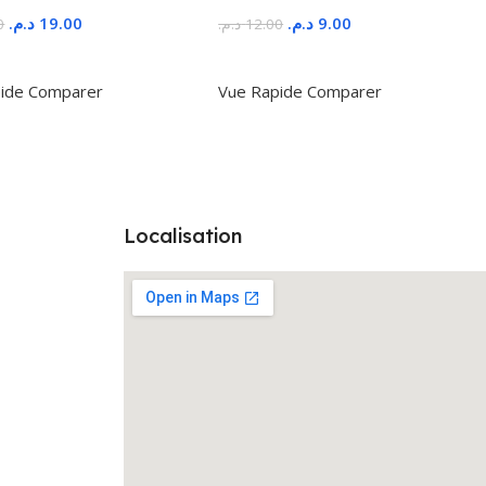
د.م.
19.00
د.م.
9.00
0
د.م.
12.00
r Au Panier
Ajouter Au Panier
ide
Comparer
Vue Rapide
Comparer
Localisation