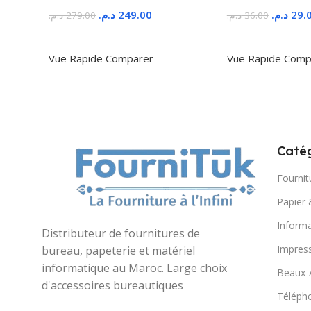
د.م.
249.00
د.م.
29.
د.م.
279.00
د.م.
36.00
Ajouter Au Panier
Ajouter Au Panie
Vue Rapide
Comparer
Vue Rapide
Comp
Catég
Fournit
Papier 
Informa
Distributeur de fournitures de
Impres
bureau, papeterie et matériel
informatique au Maroc. Large choix
Beaux-
d'accessoires bureautiques
Télépho