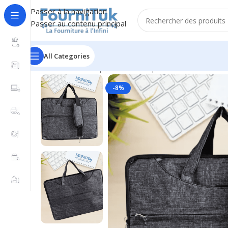
Passer à la navigation
Passer au contenu principal
All Categories
Accueil
/
Informatique & Bureautique
/
Housses & Carta
-8%