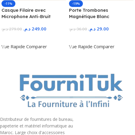
-11%
-19%
Casque Filaire avec
Porte Trombones
Microphone Anti-Bruit
Magnétique Blanc
د.م.
249.00
د.م.
29.00
د.م.
279.00
د.م.
36.00
Ajouter Au Panier
Ajouter Au Panier
Vue Rapide
Comparer
Vue Rapide
Comparer
Distributeur de fournitures de bureau,
papeterie et matériel informatique au
Maroc. Large choix d'accessoires