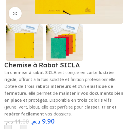
Cliquez pour agrandir
Chemise à Rabat SICLA
La
chemise à rabat SICLA
est conçue en
carte lustrée
rigide
, offrant à la fois solidité et finition professionnelle.
Dotée de
trois rabats intérieurs
et d’un
élastique de
fermeture
, elle permet de
maintenir vos documents bien
en place
et protégés. Disponible en
trois coloris vifs
(jaune, vert, bleu), elle est parfaite pour
classer, trier et
repérer facilement
vos dossiers.
د.م.
9.90
د.م.
11.00