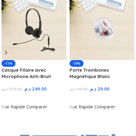
-11%
-19%
Casque Filaire avec
Porte Trombones
Microphone Anti-Bruit
Magnétique Blanc
د.م.
249.00
د.م.
29.00
د.م.
279.00
د.م.
36.00
Ajouter Au Panier
Ajouter Au Panier
Vue Rapide
Comparer
Vue Rapide
Comparer