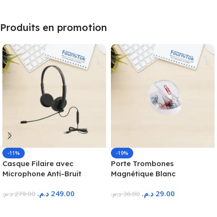
Produits en promotion
-11%
-19%
Casque Filaire avec
Porte Trombones
Microphone Anti-Bruit
Magnétique Blanc
د.م.
249.00
د.م.
29.00
د.م.
279.00
د.م.
36.00
Ajouter Au Panier
Ajouter Au Panier