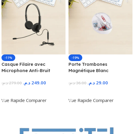
-11%
-19%
Casque Filaire avec
Porte Trombones
Microphone Anti-Bruit
Magnétique Blanc
د.م.
249.00
د.م.
29.00
د.م.
279.00
د.م.
36.00
Ajouter Au Panier
Ajouter Au Panier
Vue Rapide
Comparer
Vue Rapide
Comparer