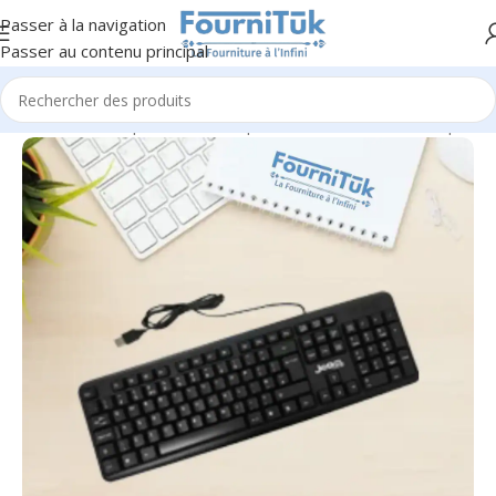
Passer à la navigation
Passer au contenu principal
Accueil
/
Informatique & Bureautique
/
Accessoires Informatiques