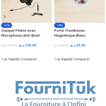
-11%
-19%
Casque Filaire avec
Porte Trombones
Microphone Anti-Bruit
Magnétique Blanc
د.م.
249.00
د.م.
29.00
د.م.
279.00
د.م.
36.00
Ajouter Au Panier
Ajouter Au Panier
Vue Rapide
Comparer
Vue Rapide
Comparer