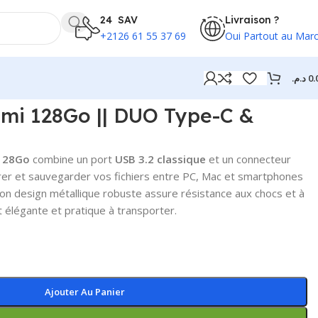
24 SAV
Livraison ?
+2126 61 55 37 69
Oui Partout au Mar
د.م.
0.
mi 128Go || DUO Type-C &
 128Go
combine un port
USB 3.2 classique
et un connecteur
érer et sauvegarder vos fichiers entre PC, Mac et smartphones
n design métallique robuste assure résistance aux chocs et à
t élégante et pratique à transporter.
Ajouter Au Panier