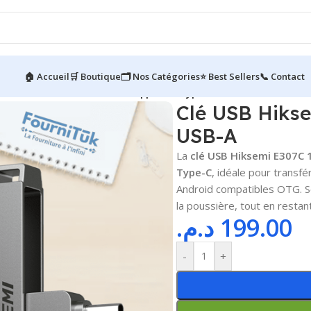
🏠 Accueil
🛒 Boutique
🗂️ Nos Catégories
⭐ Best Sellers
📞 Contact
ire
/
Clé USB Hiksemi 128Go || DUO Type-C & USB-A
Clé USB Hikse
USB-A
La
clé USB Hiksemi E307C
Type-C
, idéale pour transf
Android compatibles OTG. So
la poussière, tout en restan
د.م.
199.00
-
+