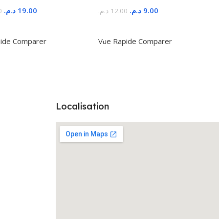
د.م.
19.00
د.م.
9.00
0
د.م.
12.00
r Au Panier
Ajouter Au Panier
ide
Comparer
Vue Rapide
Comparer
Localisation