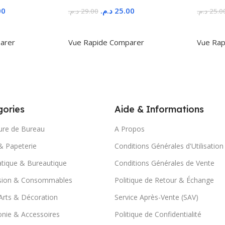
00
د.م.
25.00
د.م.
29.00
د.م.
25.0
r
Ajouter Au Panier
Ajoute
arer
Vue Rapide
Comparer
Vue Rap
ories
Aide & Informations
ure de Bureau
A Propos
& Papeterie
Conditions Générales d'Utilisation
tique & Bureautique
Conditions Générales de Vente
sion & Consommables
Politique de Retour & Échange
Arts & Décoration
Service Après-Vente (SAV)
nie & Accessoires
Politique de Confidentialité