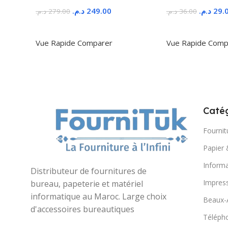
د.م.
249.00
د.م.
29.
د.م.
279.00
د.م.
36.00
Ajouter Au Panier
Ajouter Au Panie
Vue Rapide
Comparer
Vue Rapide
Comp
Catég
Fournit
Papier 
Informa
Distributeur de fournitures de
Impres
bureau, papeterie et matériel
informatique au Maroc. Large choix
Beaux-
d'accessoires bureautiques
Télépho