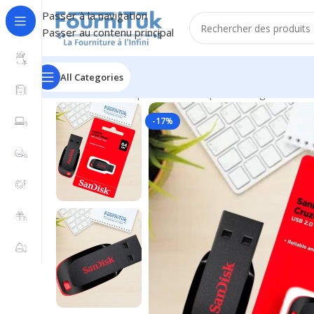
Passer à la navigation
Passer au contenu principal
All Categories
Accueil
/
Informatique & Bureautique
/
Stockage & Mémo
-17%