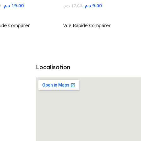
د.م.
19.00
د.م.
9.00
0
د.م.
12.00
r Au Panier
Ajouter Au Panier
ide
Comparer
Vue Rapide
Comparer
Localisation