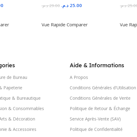
00
د.م.
25.00
د.م.
29.00
د.م.
25.0
r
Ajouter Au Panier
Ajoute
arer
Vue Rapide
Comparer
Vue Rap
ories
Aide & Informations
ure de Bureau
A Propos
& Papeterie
Conditions Générales d'Utilisation
tique & Bureautique
Conditions Générales de Vente
sion & Consommables
Politique de Retour & Échange
Arts & Décoration
Service Après-Vente (SAV)
nie & Accessoires
Politique de Confidentialité