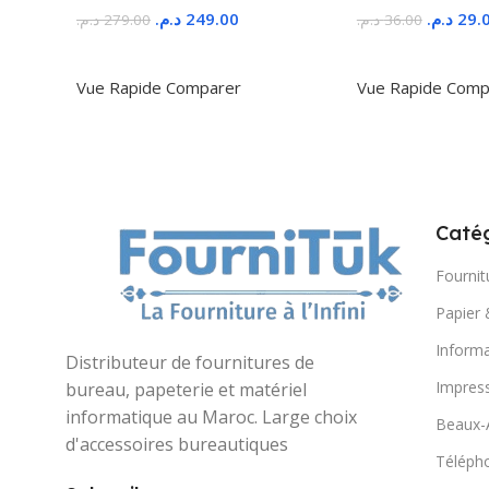
د.م.
249.00
د.م.
29.
د.م.
279.00
د.م.
36.00
Ajouter Au Panier
Ajouter Au Panie
Vue Rapide
Comparer
Vue Rapide
Comp
Catég
Fournit
Papier 
Informa
Distributeur de fournitures de
Impres
bureau, papeterie et matériel
informatique au Maroc. Large choix
Beaux-
d'accessoires bureautiques
Télépho