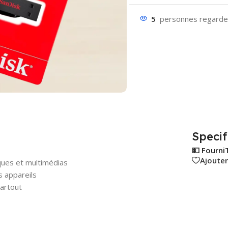
5
personnes regarden
Specif
💵 Fourni
Ajouter
ques et multimédias
s appareils
artout