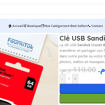
🏠 Accueil
🛒 Boutique
🗂️ Nos Catégories
⭐ Best Sellers
📞 Contact
ire
/
Clé USB Sandisk Cruzer – 64 Go | USB 2.0
Clé USB Sandi
La clé USB
Sandisk Cruzer 
transférer et partager vos f
dans votre poche ou votre t
photos, vidéos et musiques
.م
د.م.
119.00
-
+