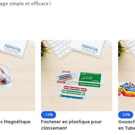
ge simple et efficace !
-14%
-24%
s Magnétique
Fastener en plastique pour
Gouache
classement
en Tub