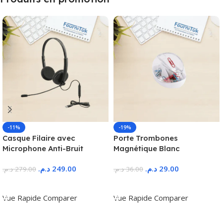
-11%
-19%
Casque Filaire avec
Porte Trombones
Microphone Anti-Bruit
Magnétique Blanc
د.م.
249.00
د.م.
29.00
د.م.
279.00
د.م.
36.00
Ajouter Au Panier
Ajouter Au Panier
Vue Rapide
Comparer
Vue Rapide
Comparer