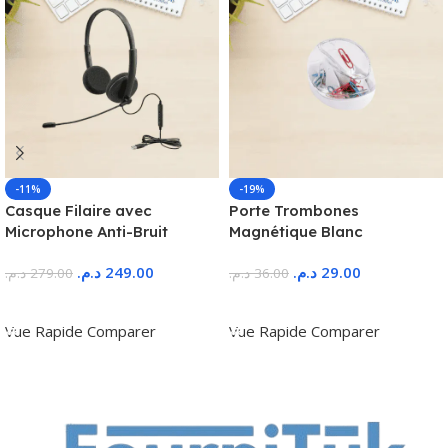
-11%
-19%
Casque Filaire avec
Porte Trombones
Microphone Anti-Bruit
Magnétique Blanc
د.م.
249.00
د.م.
29.00
د.م.
279.00
د.م.
36.00
Ajouter Au Panier
Ajouter Au Panier
Vue Rapide
Comparer
Vue Rapide
Comparer