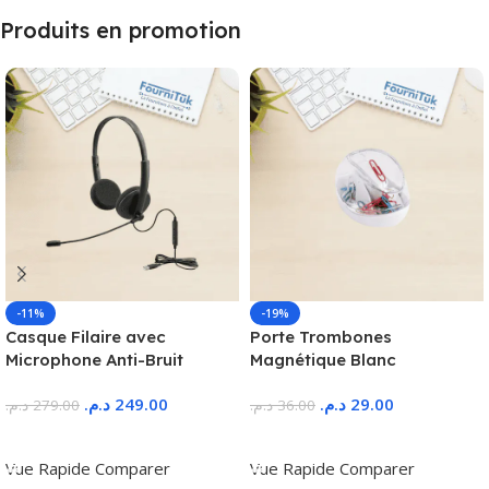
Produits en promotion
-11%
-19%
Casque Filaire avec
Porte Trombones
Microphone Anti-Bruit
Magnétique Blanc
د.م.
249.00
د.م.
29.00
د.م.
279.00
د.م.
36.00
Ajouter Au Panier
Ajouter Au Panier
Vue Rapide
Comparer
Vue Rapide
Comparer