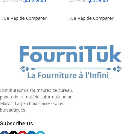
د.م.
249.00
د.م.
29.00
د.م.
279.00
د.م.
36.00
Ajouter Au Panier
Ajouter Au Panier
Vue Rapide
Comparer
Vue Rapide
Comparer
Distributeur de fournitures de bureau,
papeterie et matériel informatique au
Maroc. Large choix d'accessoires
bureautiques
Subscribe us