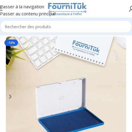
Passer à la navigation
Passer au contenu principal
Accueil
/
Fourniture de Bureau
/
Petite Fourniture
-16%