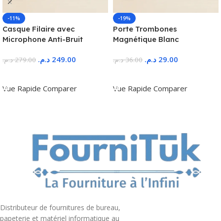
-11%
-19%
Casque Filaire avec
Porte Trombones
Microphone Anti-Bruit
Magnétique Blanc
د.م.
249.00
د.م.
29.00
د.م.
279.00
د.م.
36.00
Ajouter Au Panier
Ajouter Au Panier
Vue Rapide
Comparer
Vue Rapide
Comparer
Distributeur de fournitures de bureau,
papeterie et matériel informatique au