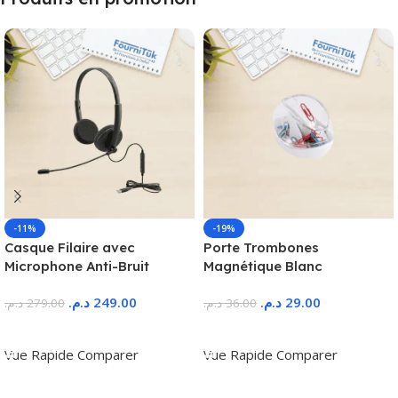
-11%
-19%
Casque Filaire avec
Porte Trombones
Microphone Anti-Bruit
Magnétique Blanc
د.م.
249.00
د.م.
29.00
د.م.
279.00
د.م.
36.00
Ajouter Au Panier
Ajouter Au Panier
Vue Rapide
Comparer
Vue Rapide
Comparer