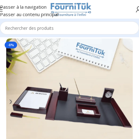
Passer à la navigation
Passer au contenu principal
Accueil
/
Fourniture de Bureau
/
Parures & Sous main
-8%