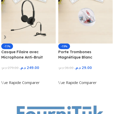
-11%
-19%
Casque Filaire avec
Porte Trombones
Microphone Anti-Bruit
Magnétique Blanc
د.م.
249.00
د.م.
29.00
د.م.
279.00
د.م.
36.00
Ajouter Au Panier
Ajouter Au Panier
Vue Rapide
Comparer
Vue Rapide
Comparer