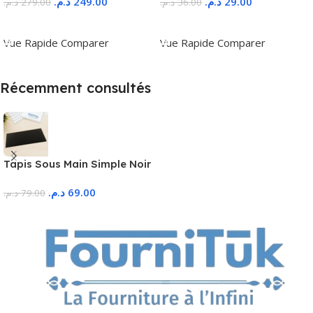
د.م.
249.00
د.م.
29.00
د.م.
279.00
د.م.
36.00
Ajouter Au Panier
Ajouter Au Panier
Vue Rapide
Comparer
Vue Rapide
Comparer
Récemment consultés
Tapis Sous Main Simple Noir
د.م.
69.00
د.م.
79.00