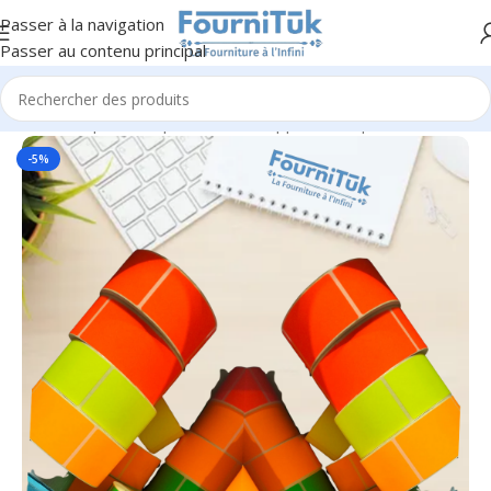
Passer à la navigation
Passer au contenu principal
Accueil
/
Papier & Papeterie
/
Enveloppes & Étiquettes
-5%