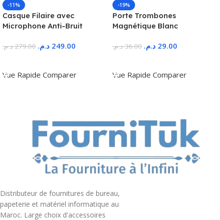
-11%
-19%
Casque Filaire avec
Porte Trombones
Microphone Anti-Bruit
Magnétique Blanc
د.م.
249.00
د.م.
29.00
د.م.
279.00
د.م.
36.00
Ajouter Au Panier
Ajouter Au Panier
Vue Rapide
Comparer
Vue Rapide
Comparer
Distributeur de fournitures de bureau,
papeterie et matériel informatique au
Maroc. Large choix d'accessoires