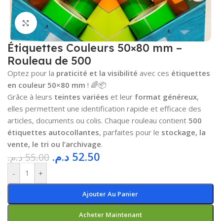
Cliquez pour agrandir
Étiquettes Couleurs 50×80 mm –
Rouleau de 500
Optez pour la
praticité et la visibilité
avec ces
étiquettes
en couleur 50×80 mm
! 🌈📦
Grâce à leurs
teintes variées
et leur
format généreux
,
elles permettent une identification rapide et efficace des
articles, documents ou colis. Chaque rouleau contient
500
étiquettes autocollantes
, parfaites pour le
stockage, la
vente, le tri ou l’archivage
.
د.م.
52.50
د.م.
55.00
-
+
Ajouter Au Panier
Acheter Maintenant