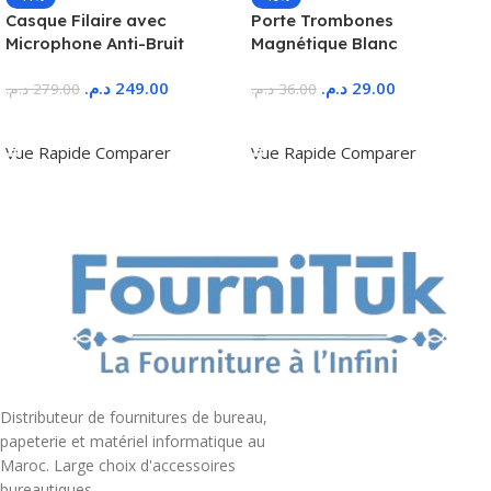
Casque Filaire avec
Porte Trombones
Microphone Anti-Bruit
Magnétique Blanc
د.م.
249.00
د.م.
29.00
د.م.
279.00
د.م.
36.00
Ajouter Au Panier
Ajouter Au Panier
Vue Rapide
Comparer
Vue Rapide
Comparer
Distributeur de fournitures de bureau,
papeterie et matériel informatique au
Maroc. Large choix d'accessoires
bureautiques