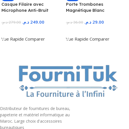
Casque Filaire avec
Porte Trombones
Microphone Anti-Bruit
Magnétique Blanc
د.م.
249.00
د.م.
29.00
د.م.
279.00
د.م.
36.00
Ajouter Au Panier
Ajouter Au Panier
Vue Rapide
Comparer
Vue Rapide
Comparer
Distributeur de fournitures de bureau,
papeterie et matériel informatique au
Maroc. Large choix d'accessoires
bureautiques