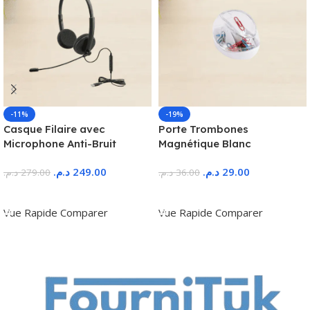
-11%
-19%
Casque Filaire avec
Porte Trombones
Microphone Anti-Bruit
Magnétique Blanc
د.م.
249.00
د.م.
29.00
د.م.
279.00
د.م.
36.00
Ajouter Au Panier
Ajouter Au Panier
Vue Rapide
Comparer
Vue Rapide
Comparer