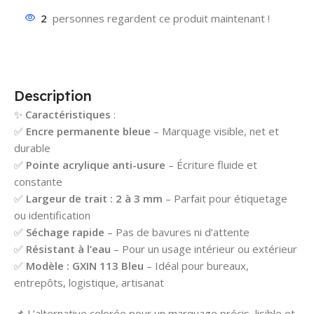
2
personnes regardent ce produit maintenant !
Description
✨
Caractéristiques
:
✅
Encre permanente bleue
– Marquage visible, net et
durable
✅
Pointe acrylique anti-usure
– Écriture fluide et
constante
✅
Largeur de trait : 2 à 3 mm
– Parfait pour étiquetage
ou identification
✅
Séchage rapide
– Pas de bavures ni d’attente
✅
Résistant à l’eau
– Pour un usage intérieur ou extérieur
✅
Modèle : GXIN 113 Bleu
– Idéal pour bureaux,
entrepôts, logistique, artisanat
📌 L’alternative colorée pour un marquage précis, lisible et