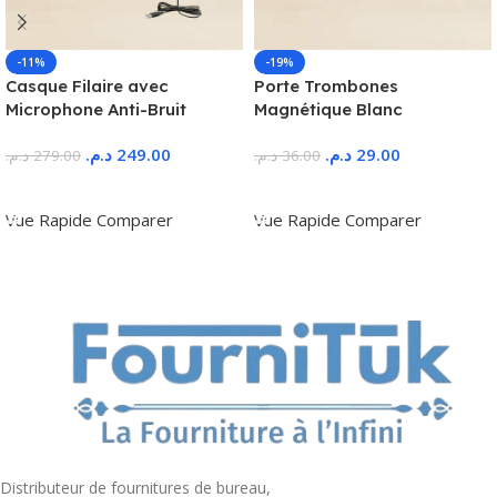
-11%
-19%
Casque Filaire avec
Porte Trombones
Microphone Anti-Bruit
Magnétique Blanc
د.م.
249.00
د.م.
29.00
د.م.
279.00
د.م.
36.00
Ajouter Au Panier
Ajouter Au Panier
Vue Rapide
Comparer
Vue Rapide
Comparer
Distributeur de fournitures de bureau,